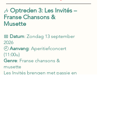
Optreden 3: Les Invités –
🎶
Franse Chansons &
Musette
📅
Datum
: Zondag 13 september
2026
🕘
Aanvang
: Aperitiefconcert
(11:00u)
Genre
: Franse chansons &
musette
Les Invités brengen met passie en
virtuositeit een ode aan de Franse
muziek van de jaren ’50 tot
vandaag. Van Brassens en Brel tot
ZAZ en
Gainsbourg: een mix van
klassiekers, musette en verhalen
die zorgen
voor zon, sfeer en kippenvel.
Denk Ricard, pétanque en du pain
et du