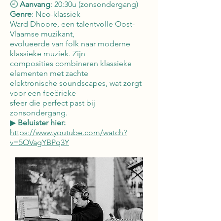
🕘
Aanvang
: 20:30u (zonsondergang)
Genre
: Neo-klassiek
Ward Dhoore, een talentvolle Oost-
Vlaamse muzikant,
evolueerde van folk naar moderne
klassieke muziek. Zijn
composities combineren klassieke
elementen met zachte
elektronische soundscapes, wat zorgt
voor een feeërieke
sfeer die perfect past bij
zonsondergang.
▶
Beluister hier:
https://www.youtube.com/watch?
v=5OVagYBPq3Y