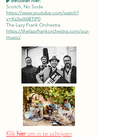
▶
Beluister hier:
Scotch, No Soda
https://www.youtube.com/watch?
v=Ks5wX6BTIP0
The Lazy Frank Orchestra
https://thelazyfrankorchestra.com/our-
music/
Klik
hier
om in te schrijven